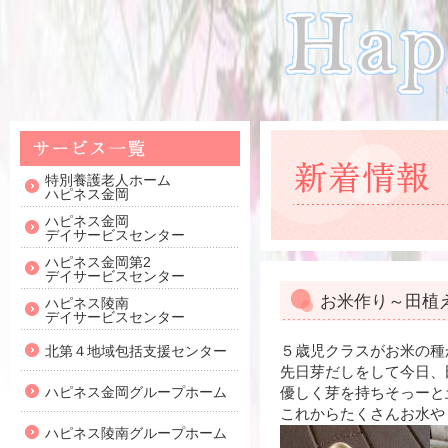
特別養護老人ホーム
ハピネス金岡
ハピネス金岡
デイサービスセンター
ハピネス金岡第2
デイサービスセンター
お米作り～田植
ハピネス陵南
デイサービスセンター
５歳児クラスがお米の種
北第４地域包括支援センター
先日芽だしをして今日、
ハピネス金岡グループホーム
優しく芽を持ちそっーと
これからたくさんお水や
ハピネス陵南グループホーム